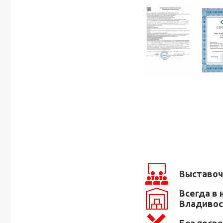
Выставоч
Всегда в 
Владивос
Без поср