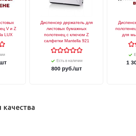
истовых
Диспенсер держатель для
Диспенс
ец V и Z
листовых бумажных
полотенец
la LUX
полотенец с ключом Z
для м
салфетки Mantella 921
чии
Е
Есть в наличии
/шт
1 3
800
руб.
/шт
 качества