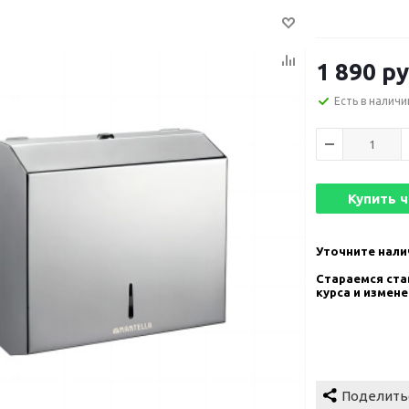
1 890
ру
Есть в наличи
Купить 
Уточните нали
Стараемся став
курса и измен