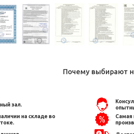
Почему выбирают н
Консул
ный зал.
опытны
наличии на складе во
Самая 
токе.
произ
едников.