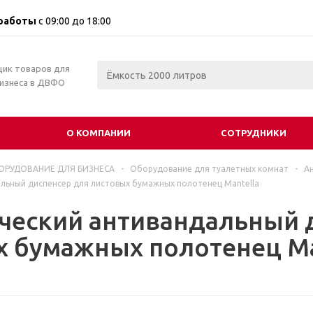
работы
с 09:00 до 18:00
щик товаров для
бизнеса в ДВФО
О КОМПАНИИ
СОТРУДНИКИ
ОРУДОВАНИЕ ДЛЯ БИЗНЕСА
-
Оборудование для туалетных комнат
-
А
льный диспенсер для листовых бумажных полотенец Mantella
ческий антивандальный 
 бумажных полотенец Ma