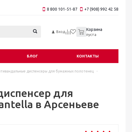
8 800 101-51-87
+7 (908) 992 42 58
0
Корзина
Вход
пуста
БЛОГ
КОНТАКТЫ
нтивандальные диспенсеры для бумажных полотенец
-
диспенсер для
ntella в Арсеньеве