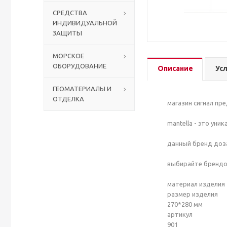
СРЕДСТВА
ИНДИВИДУАЛЬНОЙ
Столы с лавками
Биометрические терминалы
ЗАЩИТЫ
Вызывные панели
МОРСКОЕ
ОБОРУДОВАНИЕ
Описание
Ус
Комплекты для дистанционного управления
ГЕОМАТЕРИАЛЫ И
ОТДЕЛКА
Аккумуляторы аккумуляторные батареи для ИБП
магазин сигнал пр
mantella - это ун
данный бренд доза
выбирайте брендов
материал изделия
размер изделия
270*280 мм
артикул
901