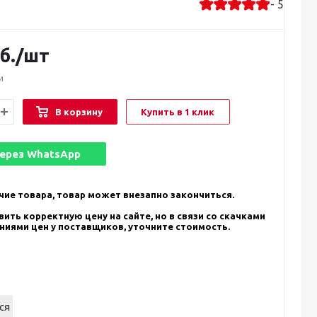
- 5
б.
/шт
и
В корзину
Купить в 1 клик
через
WhatsApp
чие товара, товар может внезапно закончиться.
ить корректную цену на сайте, но в связи со скачками
ениями цен у поставщиков, уточните стоимость.