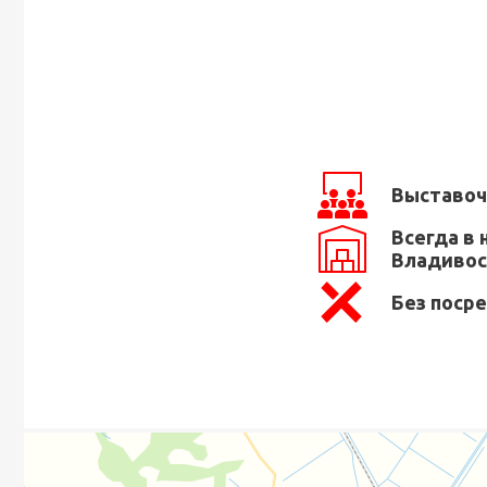
Выставоч
Всегда в 
Владивос
Без поср