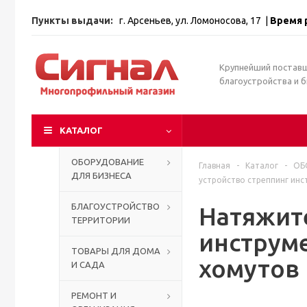
Пункты выдачи:
г. Арсеньев, ул. Ломоносова, 17 |
Время 
Крупнейший постав
благоустройства и 
КАТАЛОГ
ОБОРУДОВАНИЕ
Главная
-
Каталог
-
ОБ
ДЛЯ БИЗНЕСА
устройство стреппинг инс
БЛАГОУСТРОЙСТВО
Натяжите
ТЕРРИТОРИИ
инструм
ТОВАРЫ ДЛЯ ДОМА
хомутов 
И САДА
РЕМОНТ И