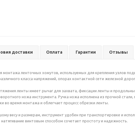
ловия доставки
Оплата
Гарантии
Отзывы
 монтажа ленточных хомутов, используемых для крепления узлов подве
азличного класса напряжений, опорах контактной сети железной дорог
тяжения ленты имеет рычаг для захвата, фиксации ленты и продольны
воротного ножа инструмента. Ручка ножа исполнена из прочной стали
ки во время монтажа и облегчает процесс обрезки ленты.
ому весу и размерам, инструмент удобен при транспортировке и испол
, натягивание винтовым способом сочетает простоту и надежность.