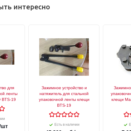
ыть интересно
тво для
Зажимное устройство и
Зажимное
ной ленты
натяжитель для стальной
упаковочн
 BTS-19
упаковочной ленты клещи
клещи Mant
BTS-19
чии
Есть в наличии
Е
/шт