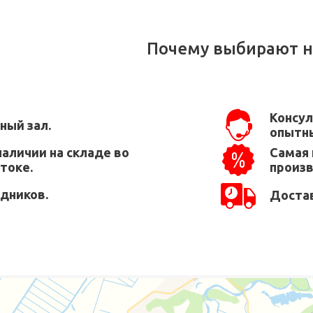
Почему выбирают н
Консул
ный зал.
опытны
наличии на складе во
Самая 
токе.
произ
едников.
Достав