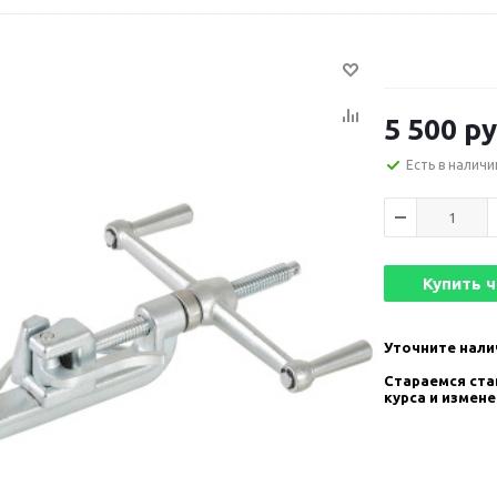
5 500
ру
Есть в наличи
Купить 
Уточните нали
Стараемся став
курса и измен