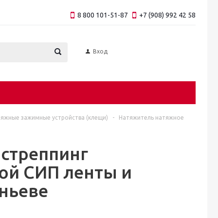
8 800 101-51-87
+7 (908) 992 42 58
Вход
яжные зажимные устройства (клещи)
-
Натяжитель натяжное
 стреппинг
ой СИП ленты и
еньеве