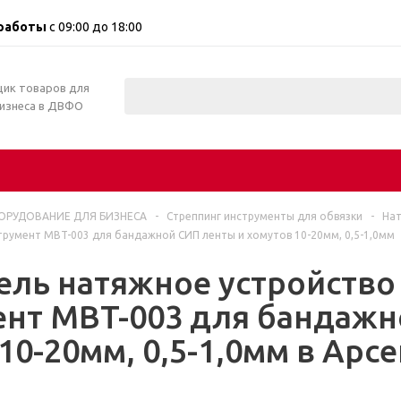
работы
с 09:00 до 18:00
щик товаров для
бизнеса в ДВФО
ОРУДОВАНИЕ ДЛЯ БИЗНЕСА
-
Стреппинг инструменты для обвязки
-
Нат
трумент MBT-003 для бандажной СИП ленты и хомутов 10-20мм, 0,5-1,0мм
ль натяжное устройство
ент MBT-003 для бандажн
10-20мм, 0,5-1,0мм в Арс