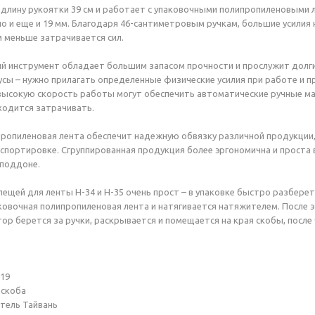
длину рукоятки 39 см и работает с упаковочными полипропиленовыми л
но и еще и 19 мм. Благодаря 46-сантиметровым ручкам, большие усилия 
м меньше затрачивается сил.
й инструмент обладает большим запасом прочности и прослужит долгие
сы – нужно прилагать определенные физические усилия при работе и 
высокую скорость работы могут обеспечить автоматические ручные ма
иходится затрачивать.
ропиленовая лента обеспечит надежную обвязку различной продукции
спортировке. Сгруппированная продукция более эргономична и проста
 поддоне.
ещей для ленты H-34 и H-35 очень прост – в упаковке быстро разберет
овочная полипропиленовая лента и натягивается натяжителем. После 
ор берется за ручки, раскрывается и помещается на края скобы, после 
 19
 скоба
тель Тайвань