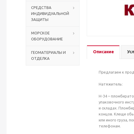
СРЕДСТВА
ИНДИВИДУАЛЬНОЙ
Столы с лавками
Биометрические терминалы
ЗАЩИТЫ
Вызывные панели
МОРСКОЕ
ОБОРУДОВАНИЕ
Комплекты для дистанционного управления
Описание
Ус
ГЕОМАТЕРИАЛЫ И
ОТДЕЛКА
Аккумуляторы аккумуляторные батареи для ИБП
Предлагаем к прод
Натяжитель:
H-34 – пломбирато
упаковочного инст
и складах. Пломби
концов. Клещи обы
или иного груза, 
телефонам.