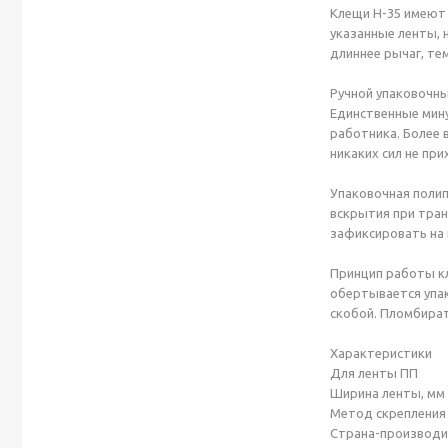
Клещи H-35 имеют 
указанные ленты, 
длиннее рычаг, те
Ручной упаковочны
Единственные мину
работника. Более 
никаких сил не пр
Упаковочная полип
вскрытия при тран
зафиксировать на
Принцип работы кл
обертывается упак
скобой. Пломбират
Характеристики
Для ленты ПП
Ширина ленты, мм
Метод скрепления
Страна-производи