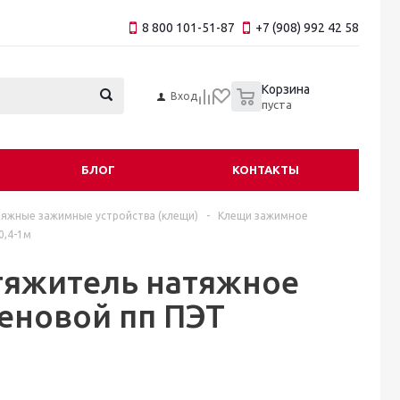
8 800 101-51-87
+7 (908) 992 42 58
0
Корзина
Вход
пуста
БЛОГ
КОНТАКТЫ
яжные зажимные устройства (клещи)
-
Клещи зажимное
0,4-1м
тяжитель натяжное
еновой пп ПЭТ