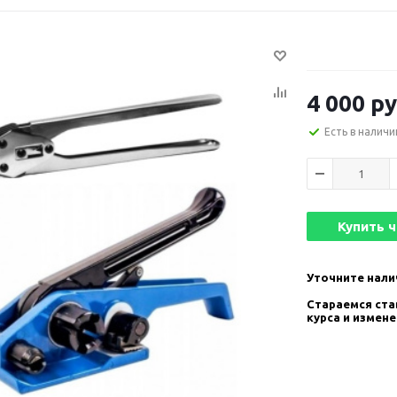
4 000
ру
Есть в наличи
Купить 
Уточните нали
Стараемся став
курса и измен