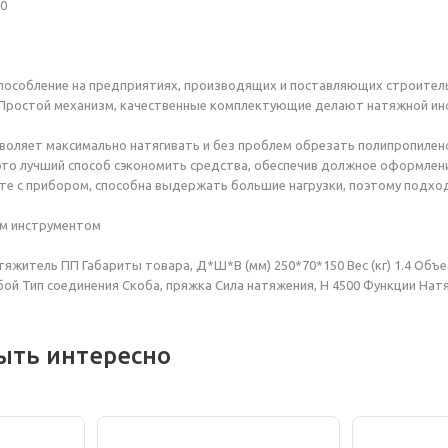
60
особление на предприятиях, производящих и поставляющих строитель
 Простой механизм, качественные комплектующие делают натяжной и
воляет максимально натягивать и без проблем обрезать полипропилен
то лучший способ сэкономить средства, обеспечив должное оформлени
те с прибором, способна выдержать большие нагрузки, поэтому подх
м инструментом
атяжитель ПП Габариты товара, Д*Ш*В (мм) 250*70*150 Вес (кг) 1.4 Объе
убой Тип соединения Скоба, пряжка Сила натяжения, Н 4500 Функции На
ыть интересно