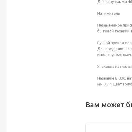
Длина ручки, мм 4
Натяжитель
Незаменимое присп
бытовой техники.
Ручной привод поз
Для предприятия э
используемая вмес
Упаковка натяжны
Название B-330, н
мм 0.5-1 Цвет Гол
Вам может б