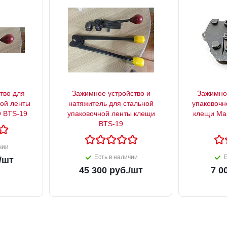
тво для
Зажимное устройство и
Зажимное
ной ленты
натяжитель для стальной
упаковочн
 BTS-19
упаковочной ленты клещи
клещи Mant
BTS-19
чии
Есть в наличии
Е
/шт
45 300
руб.
/шт
7 0