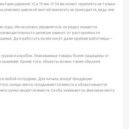
ентами шириной 12 и 15 мм. H-34 же может скреплять не только
на упаковку широкой лентой прилагать не приходится, ведь чем
 годы. Им несложно управляться, он редко ломается.
производительность целиком зависит от расторопности
шинки. Да и работать на них могут даже хрупкие работницы –
, грузов и коробок. Упакованные товары более защищены от
 в хранении. Кроме того, объекты можно таким образом
ся любой сотрудник. Для начала, вокруг продукции
этого, концы ленты складываются вместе и обхватываются
чего ручки сводятся вместе. Скоба зажимается, фиксируя ленту.