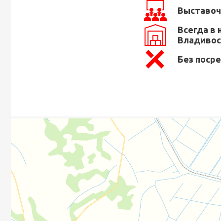
Выставоч
Всегда в 
Владивос
Без поср