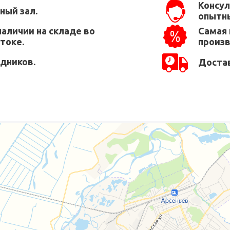
Консул
ный зал.
опытны
наличии на складе во
Самая 
токе.
произ
едников.
Достав